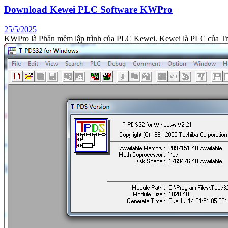
Download Kewei PLC Software KWPro
25/5/2025
KWPro là Phần mềm lập trình của PLC Kewei. Kewei là PLC của Trun