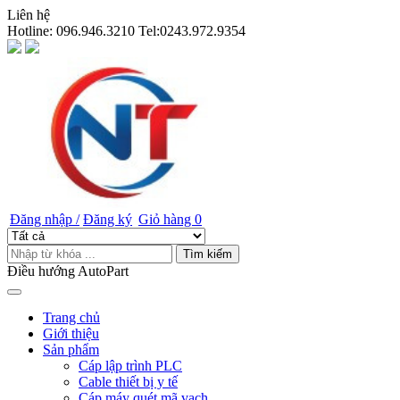
Liên hệ
Hotline:
096.946.3210 Tel:0243.972.9354
Đăng nhập /
Đăng ký
Giỏ hàng
0
Tìm kiếm
Điều hướng AutoPart
Trang chủ
Giới thiệu
Sản phẩm
Cáp lập trình PLC
Cable thiết bị y tế
Cáp máy quét mã vạch