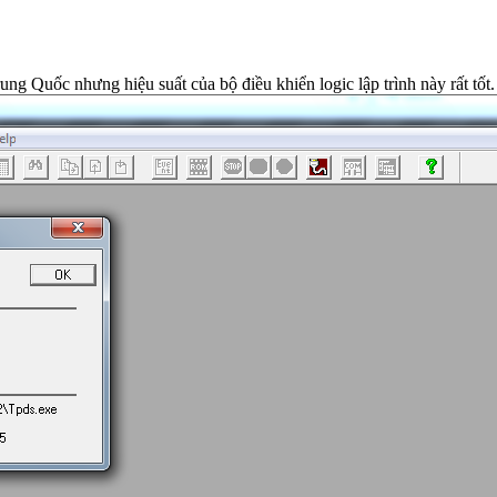
g Quốc nhưng hiệu suất của bộ điều khiển logic lập trình này rất t