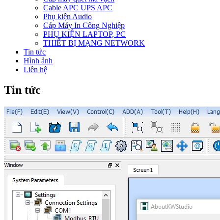
Cable APC UPS APC
Phụ kiện Audio
Cáp Máy In Công Nghiệp
PHỤ KIỆN LAPTOP, PC
THIẾT BỊ MẠNG NETWORK
Tin tức
Hình ảnh
Liên hệ
Tin tức