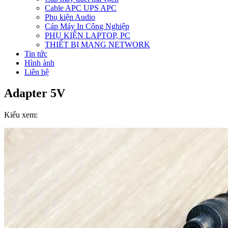
Cable APC UPS APC
Phụ kiện Audio
Cáp Máy In Công Nghiệp
PHỤ KIỆN LAPTOP, PC
THIẾT BỊ MẠNG NETWORK
Tin tức
Hình ảnh
Liên hệ
Adapter 5V
Kiểu xem: