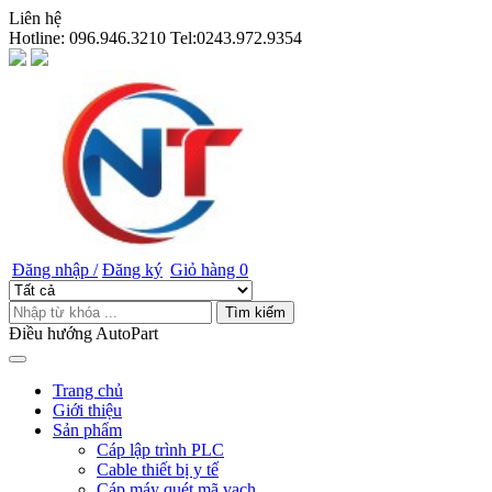
Liên hệ
Hotline:
096.946.3210 Tel:0243.972.9354
Đăng nhập /
Đăng ký
Giỏ hàng
0
Tìm kiếm
Điều hướng AutoPart
Trang chủ
Giới thiệu
Sản phẩm
Cáp lập trình PLC
Cable thiết bị y tế
Cáp máy quét mã vạch