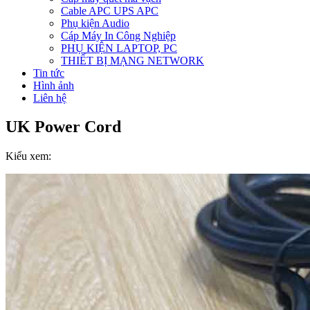
Cable APC UPS APC
Phụ kiện Audio
Cáp Máy In Công Nghiệp
PHỤ KIỆN LAPTOP, PC
THIẾT BỊ MẠNG NETWORK
Tin tức
Hình ảnh
Liên hệ
UK Power Cord
Kiểu xem: