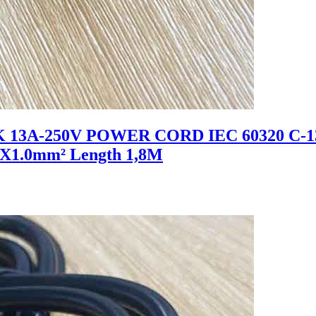
K 13A-250V POWER CORD IEC 60320 C-13
3X1.0mm² Length 1,8M