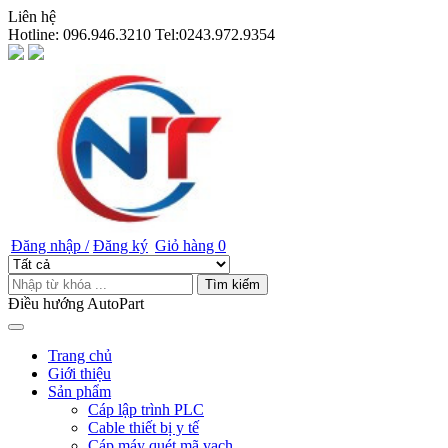
Liên hệ
Hotline:
096.946.3210 Tel:0243.972.9354
Đăng nhập /
Đăng ký
Giỏ hàng
0
Tìm kiếm
Điều hướng AutoPart
Trang chủ
Giới thiệu
Sản phẩm
Cáp lập trình PLC
Cable thiết bị y tế
Cáp máy quét mã vạch