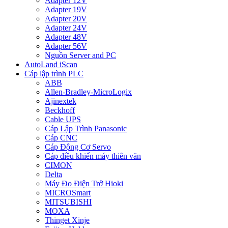
Adapter 12V
Adapter 19V
Adapter 20V
Adapter 24V
Adapter 48V
Adapter 56V
Nguồn Server and PC
AutoLand iScan
Cáp lập trình PLC
ABB
Allen-Bradley-MicroLogix
Ajinextek
Beckhoff
Cable UPS
Cáp Lập Trình Panasonic
Cáp CNC
Cáp Động Cơ Servo
Cáp điều khiển máy thiên văn
CIMON
Delta
Máy Đo Điện Trở Hioki
MICROSmart
MITSUBISHI
MOXA
Thinget Xinje