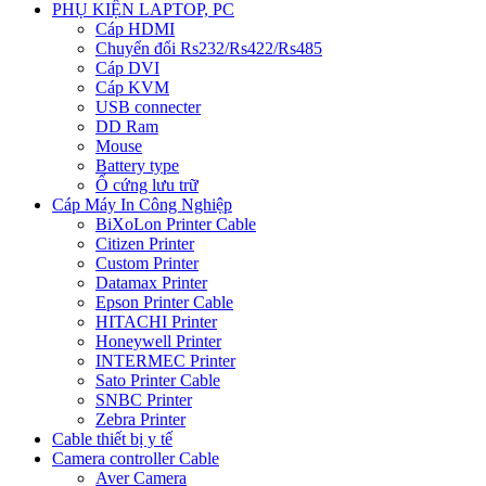
PHỤ KIỆN LAPTOP, PC
Cáp HDMI
Chuyển đổi Rs232/Rs422/Rs485
Cáp DVI
Cáp KVM
USB connecter
DD Ram
Mouse
Battery type
Ổ cứng lưu trữ
Cáp Máy In Công Nghiệp
BiXoLon Printer Cable
Citizen Printer
Custom Printer
Datamax Printer
Epson Printer Cable
HITACHI Printer
Honeywell Printer
INTERMEC Printer
Sato Printer Cable
SNBC Printer
Zebra Printer
Cable thiết bị y tế
Camera controller Cable
Aver Camera