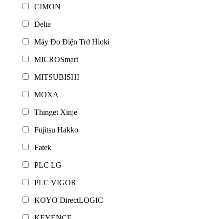
CIMON
Delta
Máy Đo Điện Trở Hioki
MICROSmart
MITSUBISHI
MOXA
Thinget Xinje
Fujitsu Hakko
Fatek
PLC LG
PLC VIGOR
KOYO DirectLOGIC
KEYENCE