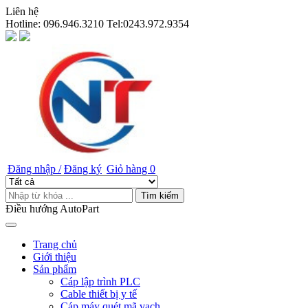
Liên hệ
Hotline:
096.946.3210 Tel:0243.972.9354
Đăng nhập /
Đăng ký
Giỏ hàng
0
Tìm kiếm
Điều hướng AutoPart
Trang chủ
Giới thiệu
Sản phẩm
Cáp lập trình PLC
Cable thiết bị y tế
Cáp máy quét mã vạch