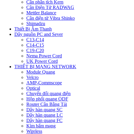
Cân phân tích Kern
Cân Điện Tử RADWAG
Mettler Balance
Cân điện tử Vibra Shinko
Shimadzu
Thiết Bị Âm Thanh
Dây nguồn PC and Sever
C13-C14
C14-C15
C19-C20
Nema Power Cord
UK Power Cord
THIẾT BỊ MẠNG NETWORK
Module Quang
Velcro
AMP-Commscope
Optical
Chuyển đổi quang điện
Hộp phối quang ODF
Router Cân Bằng Tải
Dây hàn quang SC
Dây hàn quang LC
Dây hàn quang FC
Kìm bấm mạng
Wireless