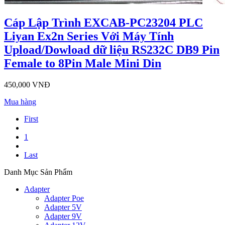
Cáp Lập Trình EXCAB-PC23204 PLC
Liyan Ex2n Series Với Máy Tính
Upload/Dowload dữ liệu RS232C DB9 Pin
Female to 8Pin Male Mini Din
450,000 VNĐ
Mua hàng
First
1
Last
Danh Mục Sản Phẩm
Adapter
Adapter Poe
Adapter 5V
Adapter 9V