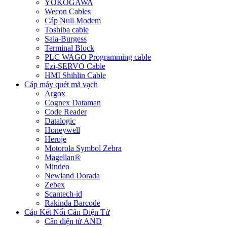
YOKOGAWA
Wecon Cables
Cáp Null Modem
Toshiba cable
Saia-Burgess
Terminal Block
PLC WAGO Programming cable
Ezi-SERVO Cable
HMI Shihlin Cable
Cáp máy quét mã vạch
Argox
Cognex Dataman
Code Reader
Datalogic
Honeywell
Heroje
Motorola Symbol Zebra
Magellan®
Mindeo
Newland Dorada
Zebex
Scantech-id
Rakinda Barcode
Cáp Kết Nối Cân Điện Tử
Cân điện tử AND