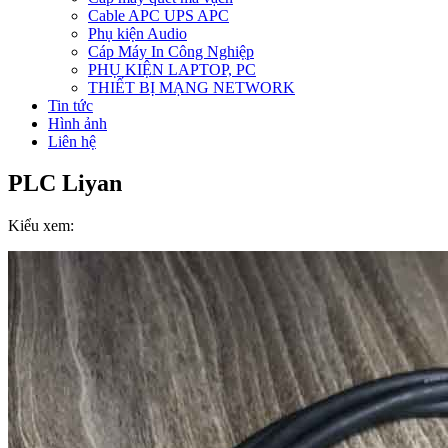
Cable APC UPS APC
Phụ kiện Audio
Cáp Máy In Công Nghiệp
PHỤ KIỆN LAPTOP, PC
THIẾT BỊ MẠNG NETWORK
Tin tức
Hình ảnh
Liên hệ
PLC Liyan
Kiểu xem: