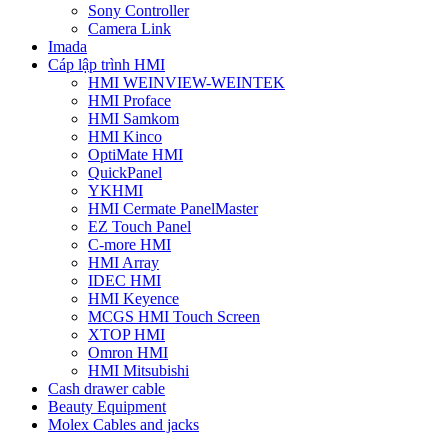
Sony Controller
Camera Link
Imada
Cáp lập trình HMI
HMI WEINVIEW-WEINTEK
HMI Proface
HMI Samkom
HMI Kinco
OptiMate HMI
QuickPanel
YKHMI
HMI Cermate PanelMaster
EZ Touch Panel
C-more HMI
HMI Array
IDEC HMI
HMI Keyence
MCGS HMI Touch Screen
XTOP HMI
Omron HMI
HMI Mitsubishi
Cash drawer cable
Beauty Equipment
Molex Cables and jacks