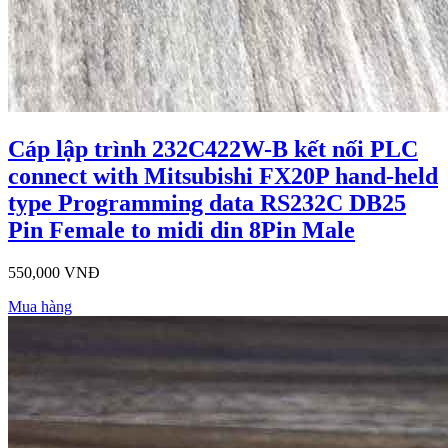
Cáp lập trình 232C422W-B kết nối PLC
connect with Mitsubishi FX20P hand-held
type Programming data RS232C DB25
Pin Female to midi din 8Pin Male
550,000 VNĐ
Mua hàng