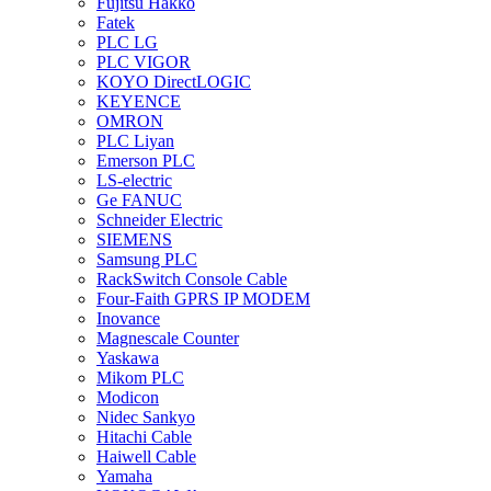
Fujitsu Hakko
Fatek
PLC LG
PLC VIGOR
KOYO DirectLOGIC
KEYENCE
OMRON
PLC Liyan
Emerson PLC
LS-electric
Ge FANUC
Schneider Electric
SIEMENS
Samsung PLC
RackSwitch Console Cable
Four-Faith GPRS IP MODEM
Inovance
Magnescale Counter
Yaskawa
Mikom PLC
Modicon
Nidec Sankyo
Hitachi Cable
Haiwell Cable
Yamaha