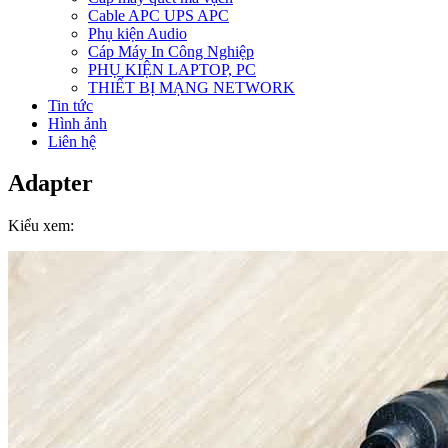
Cable APC UPS APC
Phụ kiện Audio
Cáp Máy In Công Nghiệp
PHỤ KIỆN LAPTOP, PC
THIẾT BỊ MẠNG NETWORK
Tin tức
Hình ảnh
Liên hệ
Adapter
Kiểu xem: