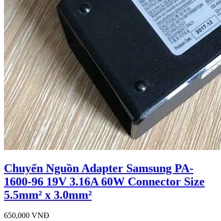
Chuyển Nguồn Adapter Samsung PA-
1600-96 19V 3.16A 60W Connector Size
5.5mm² x 3.0mm²
650,000 VNĐ