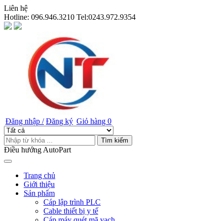
Liên hệ
Hotline:
096.946.3210 Tel:0243.972.9354
Đăng nhập /
Đăng ký
Giỏ hàng
0
Tìm kiếm
Điều hướng AutoPart
Trang chủ
Giới thiệu
Sản phẩm
Cáp lập trình PLC
Cable thiết bị y tế
Cáp máy quét mã vạch