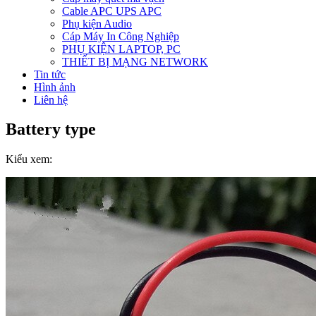
Cable APC UPS APC
Phụ kiện Audio
Cáp Máy In Công Nghiệp
PHỤ KIỆN LAPTOP, PC
THIẾT BỊ MẠNG NETWORK
Tin tức
Hình ảnh
Liên hệ
Battery type
Kiểu xem: