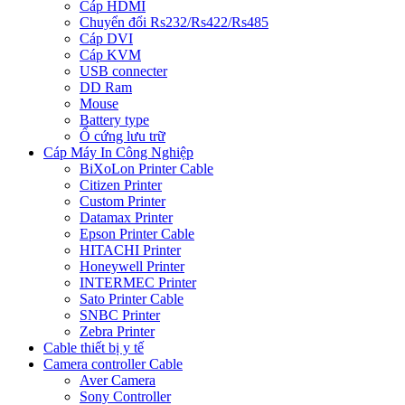
Cáp HDMI
Chuyển đổi Rs232/Rs422/Rs485
Cáp DVI
Cáp KVM
USB connecter
DD Ram
Mouse
Battery type
Ổ cứng lưu trữ
Cáp Máy In Công Nghiệp
BiXoLon Printer Cable
Citizen Printer
Custom Printer
Datamax Printer
Epson Printer Cable
HITACHI Printer
Honeywell Printer
INTERMEC Printer
Sato Printer Cable
SNBC Printer
Zebra Printer
Cable thiết bị y tế
Camera controller Cable
Aver Camera
Sony Controller