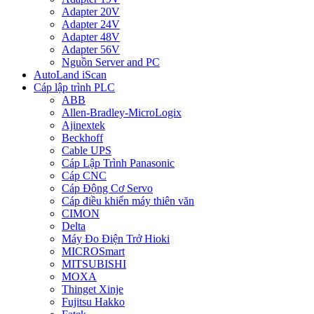
Adapter 20V
Adapter 24V
Adapter 48V
Adapter 56V
Nguồn Server and PC
AutoLand iScan
Cáp lập trình PLC
ABB
Allen-Bradley-MicroLogix
Ajinextek
Beckhoff
Cable UPS
Cáp Lập Trình Panasonic
Cáp CNC
Cáp Động Cơ Servo
Cáp điều khiển máy thiên văn
CIMON
Delta
Máy Đo Điện Trở Hioki
MICROSmart
MITSUBISHI
MOXA
Thinget Xinje
Fujitsu Hakko