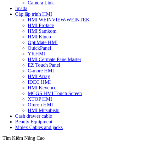
Camera Link
Imada
Cáp lập trình HMI
HMI WEINVIEW-WEINTEK
HMI Proface
HMI Samkom
HMI Kinco
OptiMate HMI
QuickPanel
YKHMI
HMI Cermate PanelMaster
EZ Touch Panel
C-more HMI
HMI Array
IDEC HMI
HMI Keyence
MCGS HMI Touch Screen
XTOP HMI
Omron HMI
HMI Mitsubishi
Cash drawer cable
Beauty Equipment
Molex Cables and jacks
Tìm Kiếm Nâng Cao