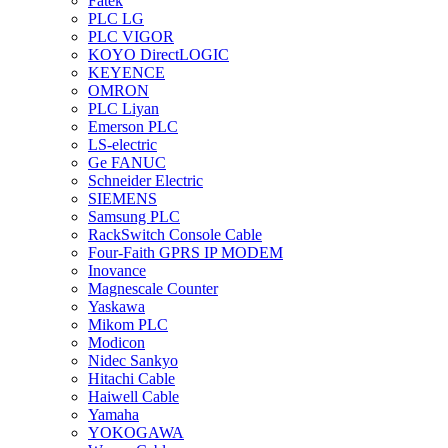
Fatek
PLC LG
PLC VIGOR
KOYO DirectLOGIC
KEYENCE
OMRON
PLC Liyan
Emerson PLC
LS-electric
Ge FANUC
Schneider Electric
SIEMENS
Samsung PLC
RackSwitch Console Cable
Four-Faith GPRS IP MODEM
Inovance
Magnescale Counter
Yaskawa
Mikom PLC
Modicon
Nidec Sankyo
Hitachi Cable
Haiwell Cable
Yamaha
YOKOGAWA