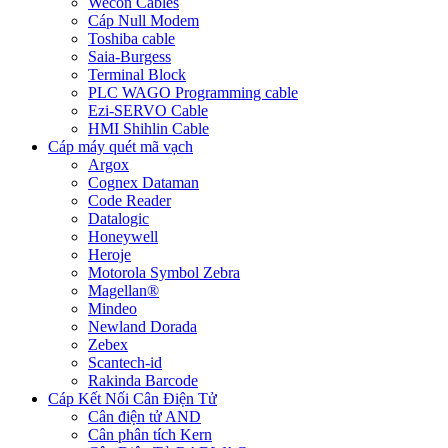
Wecon Cables
Cáp Null Modem
Toshiba cable
Saia-Burgess
Terminal Block
PLC WAGO Programming cable
Ezi-SERVO Cable
HMI Shihlin Cable
Cáp máy quét mã vạch
Argox
Cognex Dataman
Code Reader
Datalogic
Honeywell
Heroje
Motorola Symbol Zebra
Magellan®
Mindeo
Newland Dorada
Zebex
Scantech-id
Rakinda Barcode
Cáp Kết Nối Cân Điện Tử
Cân điện tử AND
Cân phân tích Kern