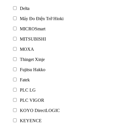
Delta
Máy Đo Điện Trở Hioki
MICROSmart
MITSUBISHI
MOXA
Thinget Xinje
Fujitsu Hakko
Fatek
PLC LG
PLC VIGOR
KOYO DirectLOGIC
KEYENCE