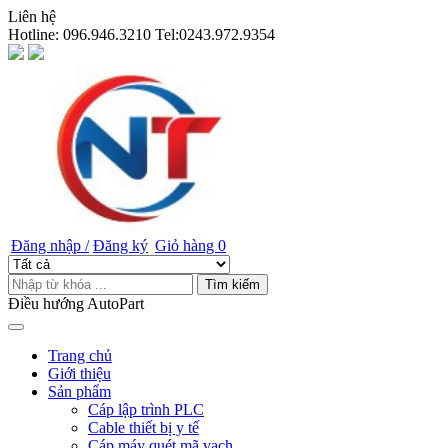
Liên hệ
Hotline:
096.946.3210 Tel:0243.972.9354
Đăng nhập /
Đăng ký
Giỏ hàng
0
Tìm kiếm
Điều hướng AutoPart
Trang chủ
Giới thiệu
Sản phẩm
Cáp lập trình PLC
Cable thiết bị y tế
Cáp máy quét mã vạch