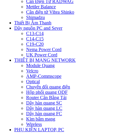
Cân Điện Tử RADWAG
Mettler Balance
Cân điện tử Vibra Shinko
Shimadzu
Thiết Bị Âm Thanh
Dây nguồn PC and Sever
C13-C14
C14-C15
C19-C20
Nema Power Cord
UK Power Cord
THIẾT BỊ MẠNG NETWORK
Module Quang
Velcro
AMP-Commscope
Optical
Chuyển đổi quang điện
Hộp phối quang ODF
Router Cân Bằng Tải
Dây hàn quang SC
Dây hàn quang LC
Dây hàn quang FC
Kìm bấm mạng
Wireless
PHỤ KIỆN LAPTOP, PC