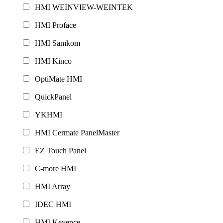
HMI WEINVIEW-WEINTEK
HMI Proface
HMI Samkom
HMI Kinco
OptiMate HMI
QuickPanel
YKHMI
HMI Cermate PanelMaster
EZ Touch Panel
C-more HMI
HMI Array
IDEC HMI
HMI Keyence