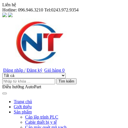
Liên hệ
Hotline:
096.946.3210 Tel:0243.972.9354
Đăng nhập /
Đăng ký
Giỏ hàng
0
Tìm kiếm
Điều hướng AutoPart
Trang chủ
Giới thiệu
Sản phẩm
Cáp lập trình PLC
Cable thiết bị y tế
Cáp máy quét mã vạch