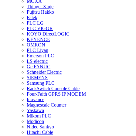
MOXA
Thinget Xinje
Fujitsu Hakko
Fatek
PLC LG
PLC VIGOR
KOYO DirectLOGIC
KEYENCE
OMRON
PLC Liyan
Emerson PLC
LS-electric
Ge FANUC
Schneider Electric
SIEMENS
Samsung PLC
RackSwitch Console Cable
Four-Faith GPRS IP MODEM
Inovance
Magnescale Counter
Yaskawa
Mikom PLC
Modicon
Nidec Sankyo
Hitachi Cable