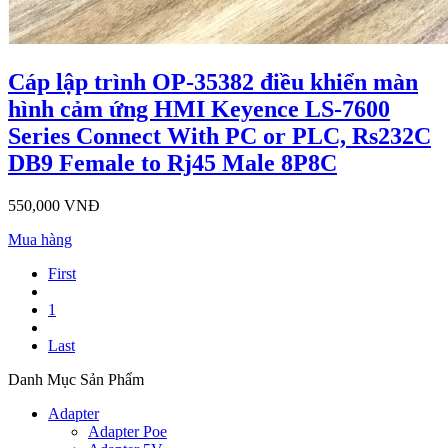
Cáp lập trình OP-35382 điều khiển màn
hình cảm ứng HMI Keyence LS-7600
Series Connect With PC or PLC, Rs232C
DB9 Female to Rj45 Male 8P8C
550,000 VNĐ
Mua hàng
First
1
Last
Danh Mục Sản Phẩm
Adapter
Adapter Poe