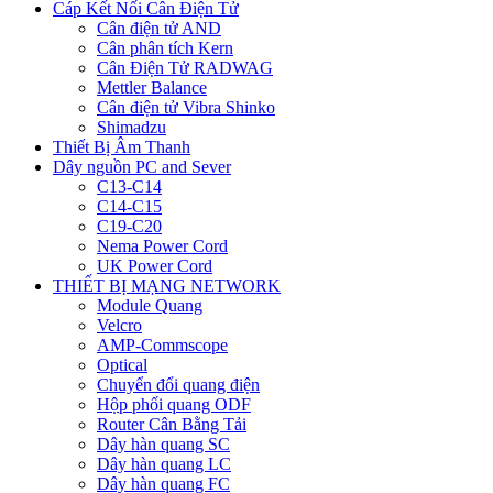
Cáp Kết Nối Cân Điện Tử
Cân điện tử AND
Cân phân tích Kern
Cân Điện Tử RADWAG
Mettler Balance
Cân điện tử Vibra Shinko
Shimadzu
Thiết Bị Âm Thanh
Dây nguồn PC and Sever
C13-C14
C14-C15
C19-C20
Nema Power Cord
UK Power Cord
THIẾT BỊ MẠNG NETWORK
Module Quang
Velcro
AMP-Commscope
Optical
Chuyển đổi quang điện
Hộp phối quang ODF
Router Cân Bằng Tải
Dây hàn quang SC
Dây hàn quang LC
Dây hàn quang FC