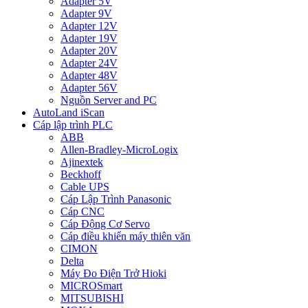
Adapter 5V
Adapter 9V
Adapter 12V
Adapter 19V
Adapter 20V
Adapter 24V
Adapter 48V
Adapter 56V
Nguồn Server and PC
AutoLand iScan
Cáp lập trình PLC
ABB
Allen-Bradley-MicroLogix
Ajinextek
Beckhoff
Cable UPS
Cáp Lập Trình Panasonic
Cáp CNC
Cáp Động Cơ Servo
Cáp điều khiển máy thiên văn
CIMON
Delta
Máy Đo Điện Trở Hioki
MICROSmart
MITSUBISHI