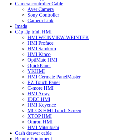
Camera controller Cable
Aver Camera
Sony Controller
Camera Link
Imada
Cáp lập trình HMI
HMI WEINVIEW-WEINTEK
HMI Proface
HMI Samkom
HMI Kinco
OptiMate HMI
QuickPanel
YKHMI
HMI Cermate PanelMaster
EZ Touch Panel
C-more HMI
HMI Array
IDEC HMI
HMI Keyence
MCGS HMI Touch Screen
XTOP HMI
Omron HMI
HMI Mitsubishi
Cash drawer cable
Beauty Equipment