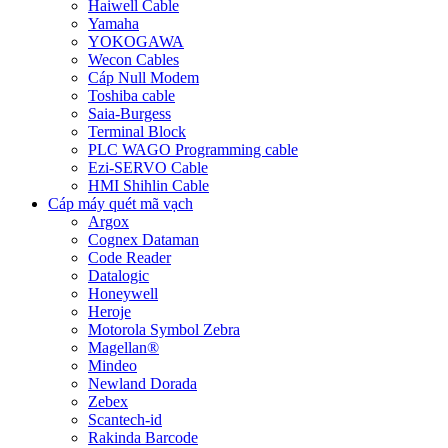
Haiwell Cable
Yamaha
YOKOGAWA
Wecon Cables
Cáp Null Modem
Toshiba cable
Saia-Burgess
Terminal Block
PLC WAGO Programming cable
Ezi-SERVO Cable
HMI Shihlin Cable
Cáp máy quét mã vạch
Argox
Cognex Dataman
Code Reader
Datalogic
Honeywell
Heroje
Motorola Symbol Zebra
Magellan®
Mindeo
Newland Dorada
Zebex
Scantech-id
Rakinda Barcode