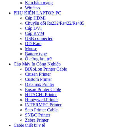
Kìm bấm mạng
Wireless
PHỤ KIỆN LAPTOP, PC
Cáp HDMI
Chuyển đổi Rs232/Rs422/Rs485
Cáp DVI
Cáp KVM
USB connecter
DD Ram
Mouse
Battery type
Ổ cứng lưu trữ
Cáp Máy In Công Nghiệp
BiXoLon Printer Cable
Citizen Printer
Custom Printer
Datamax Printer
Epson Printer Cable
HITACHI Printer
Honeywell Printer
INTERMEC Printer
Sato Printer Cable
SNBC Printer
Zebra Printer
Cable thiết bị y tế