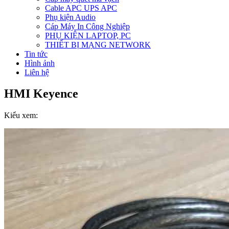
Cable APC UPS APC
Phụ kiện Audio
Cáp Máy In Công Nghiệp
PHỤ KIỆN LAPTOP, PC
THIẾT BỊ MẠNG NETWORK
Tin tức
Hình ảnh
Liên hệ
HMI Keyence
Kiểu xem: