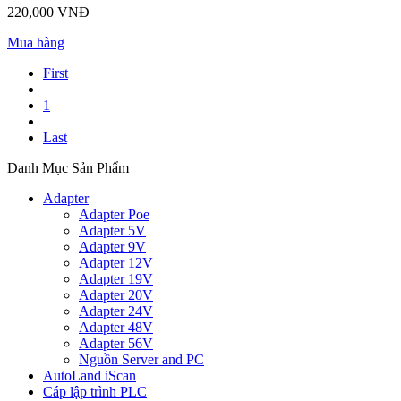
220,000 VNĐ
Mua hàng
First
1
Last
Danh Mục Sản Phẩm
Adapter
Adapter Poe
Adapter 5V
Adapter 9V
Adapter 12V
Adapter 19V
Adapter 20V
Adapter 24V
Adapter 48V
Adapter 56V
Nguồn Server and PC
AutoLand iScan
Cáp lập trình PLC