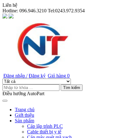
Liên hệ
Hotline:
096.946.3210 Tel:0243.972.9354
Đăng nhập /
Đăng ký
Giỏ hàng
0
Tìm kiếm
Điều hướng AutoPart
Trang chủ
Giới thiệu
Sản phẩm
Cáp lập trình PLC
Cable thiết bị y tế
Cáp máy quét mã vạch