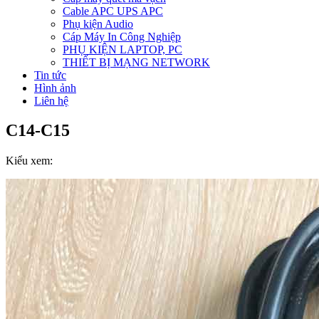
Cable APC UPS APC
Phụ kiện Audio
Cáp Máy In Công Nghiệp
PHỤ KIỆN LAPTOP, PC
THIẾT BỊ MẠNG NETWORK
Tin tức
Hình ảnh
Liên hệ
C14-C15
Kiểu xem: