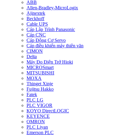
ABB
Allen-Bradley-MicroLogix
Ajinextek
Beckhoff
Cable UPS
Cáp Lập Trình Panasonic
Cáp CNC
Cáp Động Cơ Servo
Cáp điều khiển máy thiên văn
CIMON
Delta
Máy Đo Điện Trở Hioki
MICROSmart
MITSUBISHI
MOXA
Thinget Xinje
Fujitsu Hakko
Fatek
PLC LG
PLC VIGOR
KOYO DirectLOGIC
KEYENCE
OMRON
PLC Liyan
Emerson PLC