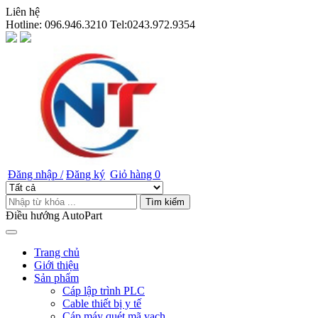
Liên hệ
Hotline:
096.946.3210 Tel:0243.972.9354
Đăng nhập /
Đăng ký
Giỏ hàng
0
Tìm kiếm
Điều hướng AutoPart
Trang chủ
Giới thiệu
Sản phẩm
Cáp lập trình PLC
Cable thiết bị y tế
Cáp máy quét mã vạch