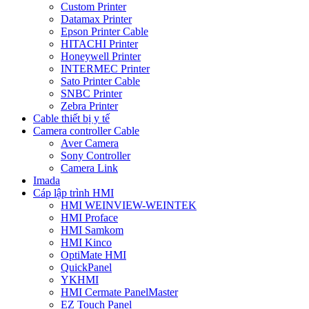
Custom Printer
Datamax Printer
Epson Printer Cable
HITACHI Printer
Honeywell Printer
INTERMEC Printer
Sato Printer Cable
SNBC Printer
Zebra Printer
Cable thiết bị y tế
Camera controller Cable
Aver Camera
Sony Controller
Camera Link
Imada
Cáp lập trình HMI
HMI WEINVIEW-WEINTEK
HMI Proface
HMI Samkom
HMI Kinco
OptiMate HMI
QuickPanel
YKHMI
HMI Cermate PanelMaster
EZ Touch Panel