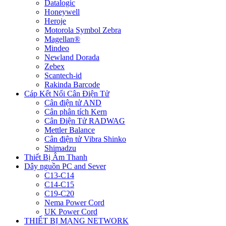
Datalogic
Honeywell
Heroje
Motorola Symbol Zebra
Magellan®
Mindeo
Newland Dorada
Zebex
Scantech-id
Rakinda Barcode
Cáp Kết Nối Cân Điện Tử
Cân điện tử AND
Cân phân tích Kern
Cân Điện Tử RADWAG
Mettler Balance
Cân điện tử Vibra Shinko
Shimadzu
Thiết Bị Âm Thanh
Dây nguồn PC and Sever
C13-C14
C14-C15
C19-C20
Nema Power Cord
UK Power Cord
THIẾT BỊ MẠNG NETWORK