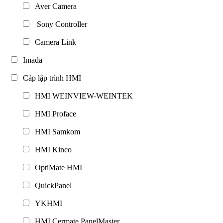
Aver Camera
Sony Controller
Camera Link
Imada
Cáp lập trình HMI
HMI WEINVIEW-WEINTEK
HMI Proface
HMI Samkom
HMI Kinco
OptiMate HMI
QuickPanel
YKHMI
HMI Cermate PanelMaster