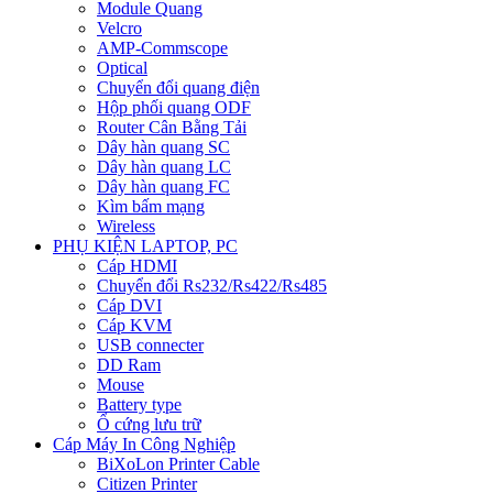
Module Quang
Velcro
AMP-Commscope
Optical
Chuyển đổi quang điện
Hộp phối quang ODF
Router Cân Bằng Tải
Dây hàn quang SC
Dây hàn quang LC
Dây hàn quang FC
Kìm bấm mạng
Wireless
PHỤ KIỆN LAPTOP, PC
Cáp HDMI
Chuyển đổi Rs232/Rs422/Rs485
Cáp DVI
Cáp KVM
USB connecter
DD Ram
Mouse
Battery type
Ổ cứng lưu trữ
Cáp Máy In Công Nghiệp
BiXoLon Printer Cable
Citizen Printer