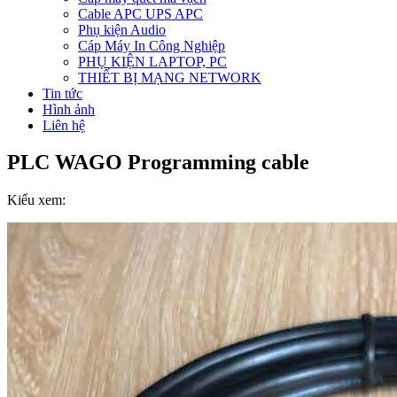
Cable APC UPS APC
Phụ kiện Audio
Cáp Máy In Công Nghiệp
PHỤ KIỆN LAPTOP, PC
THIẾT BỊ MẠNG NETWORK
Tin tức
Hình ảnh
Liên hệ
PLC WAGO Programming cable
Kiểu xem: