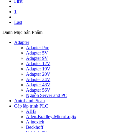
First
1
Last
Danh Mục Sản Phẩm
Adapter
Adapter Poe
Adapter 5V
Adapter 9V
Adapter 12V
Adapter 19V
Adapter 20V
Adapter 24V
Adapter 48V
Adapter 56V
Nguồn Server and PC
AutoLand iScan
Cáp lập trình PLC
ABB
Allen-Bradley-MicroLogix
Ajinextek
Beckhoff