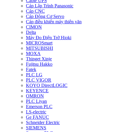
Cable UPS
Cáp Lập Trình Panasonic
Cáp CNC
Cáp Động Cơ Servo
Cáp điều khiển máy thiên văn
CIMON
Delta
Máy Đo Điện Trở Hioki
MICROSmart
MITSUBISHI
MOXA
Thinget Xinje
Fujitsu Hakko
Fatek
PLC LG
PLC VIGOR
KOYO DirectLOGIC
KEYENCE
OMRON
PLC Liyan
Emerson PLC
LS-electric
Ge FANUC
Schneider Electric
SIEMENS