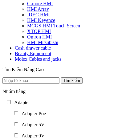
C-more HMI
HMI Array
IDEC HMI
HMI Keyence
MCGS HMI Touch Screen
XTOP HMI
Omron HMI
HMI Mitsubishi
Cash drawer cable
Beauty Equipment
Molex Cables and jacks
Tìm Kiếm Nâng Cao
Tìm kiếm
Nhóm hàng
Adapter
Adapter Poe
Adapter 5V
Adapter 9V