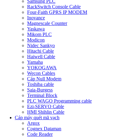
Samsung PLC
RackSwitch Console Cable
Four-Faith GPRS IP MODEM
Inovance
Magnescale Counter
Yaskawa
Mikom PLC
Modicon
Nidec Sankyo
Hitachi Cable
Haiwell Cable
Yamaha
YOKOGAWA
Wecon Cables
Cáp Null Modem
Toshiba cable
Saia-Burgess
Terminal Block
PLC WAGO Programming cable
Ezi-SERVO Cable
HMI Shihlin Cable
Cáp máy quét mã vạch
Argox
Cognex Dataman
Code Reader